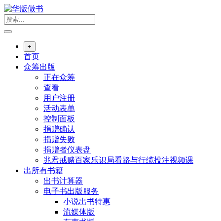
跳
转
到
内
+
容
首页
众筹出版
正在众筹
查看
用户注册
活动表单
控制面板
捐赠确认
捐赠失败
捐赠者仪表盘
兆君戒赌百家乐识局看路与行缆投注视频课
出所有书籍
出书计算器
电子书出版服务
小说出书特惠
流媒体版