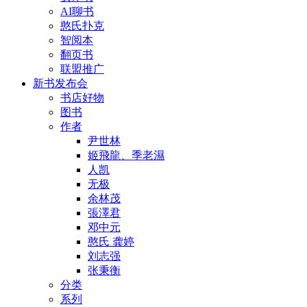
AI聊书
憨氏扑克
智阅本
翻页书
联盟推广
新书发布会
书店好物
图书
作者
尹世林
姬飛龍、季老濕
人凯
无极
余林茂
張澤君
邓中元
憨氏 龚婷
刘志强
张秉衡
分类
系列