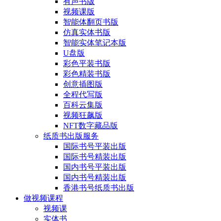
有声书版
视频课版
智能体翻页书版
仿真实体书版
智能实体笔记本版
U盘版
彩色平装书版
彩色精装书版
创意插图版
全程代写版
百科云集版
视频狂飙版
NFT数字藏品版
纸质书出版服务
国际书号平装出版
国际书号精装出版
国内书号平装出版
国内书号精装出版
香港书号纸质书出版
做视频课程
视频课
实体书