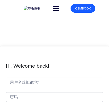
跳
转
OEMBOOK
到
内
容
Hi, Welcome back!