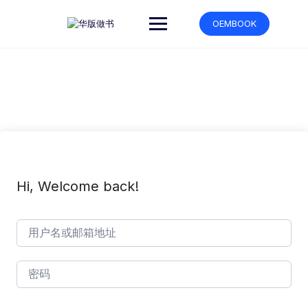
跳
转
OEMBOOK
到
内
容
Hi, Welcome back!