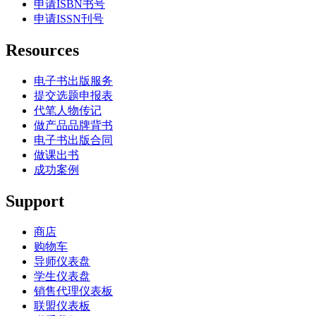
申请ISBN书号
申请ISSN刊号
Resources
电子书出版服务
提交选题申报表
代笔人物传记
做产品品牌背书
电子书出版合同
做课出书
成功案例
Support
商店
购物车
导师仪表盘
学生仪表盘
销售代理仪表板
联盟仪表板