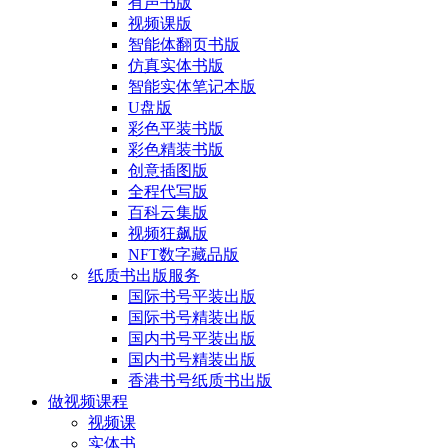
有声书版
视频课版
智能体翻页书版
仿真实体书版
智能实体笔记本版
U盘版
彩色平装书版
彩色精装书版
创意插图版
全程代写版
百科云集版
视频狂飙版
NFT数字藏品版
纸质书出版服务
国际书号平装出版
国际书号精装出版
国内书号平装出版
国内书号精装出版
香港书号纸质书出版
做视频课程
视频课
实体书