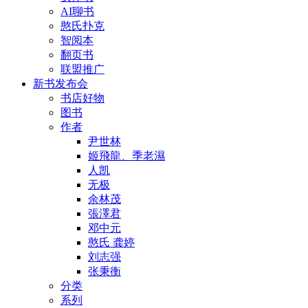
AI聊书
憨氏扑克
智阅本
翻页书
联盟推广
新书发布会
书店好物
图书
作者
尹世林
姬飛龍、季老濕
人凯
无极
余林茂
張澤君
邓中元
憨氏 龚婷
刘志强
张秉衡
分类
系列