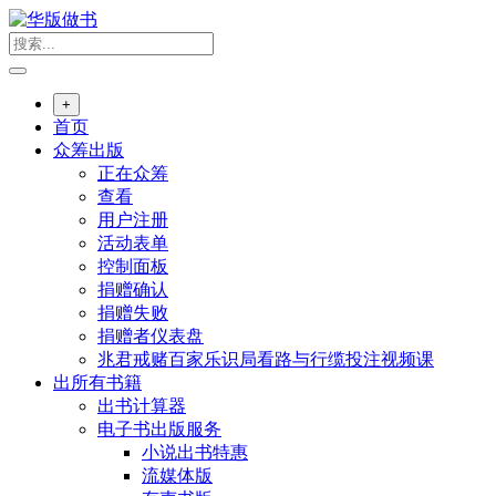
跳
转
到
内
+
容
首页
众筹出版
正在众筹
查看
用户注册
活动表单
控制面板
捐赠确认
捐赠失败
捐赠者仪表盘
兆君戒赌百家乐识局看路与行缆投注视频课
出所有书籍
出书计算器
电子书出版服务
小说出书特惠
流媒体版