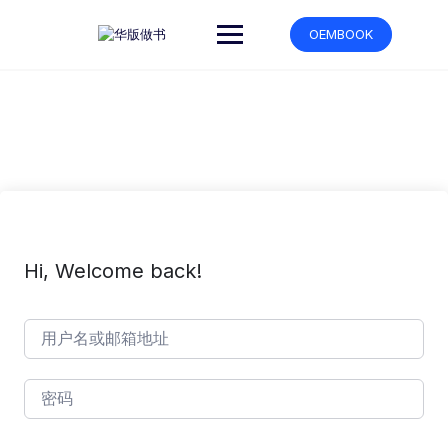
跳
转
OEMBOOK
到
内
容
Hi, Welcome back!