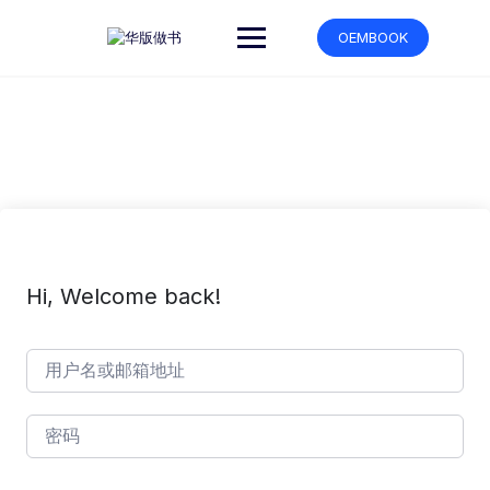
跳
转
OEMBOOK
到
内
容
Hi, Welcome back!