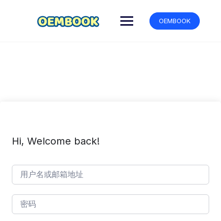
跳
转
OEMBOOK
到
内
容
Hi, Welcome back!