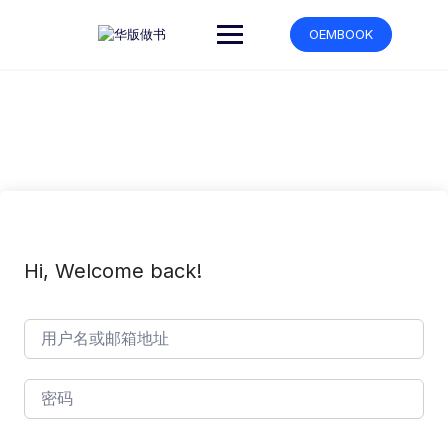
跳
转
OEMBOOK
到
内
容
Hi, Welcome back!