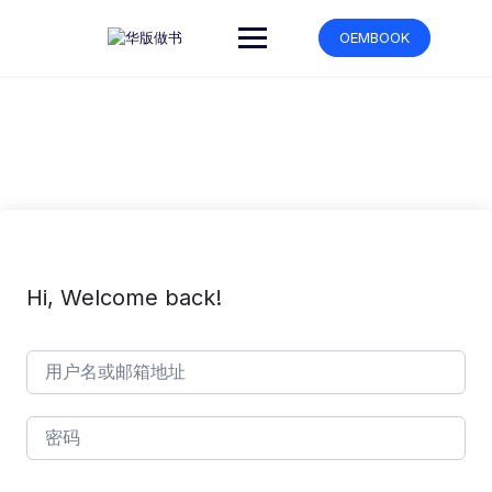
跳
转
OEMBOOK
到
内
容
Hi, Welcome back!