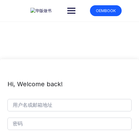
跳
转
OEMBOOK
到
内
容
Hi, Welcome back!