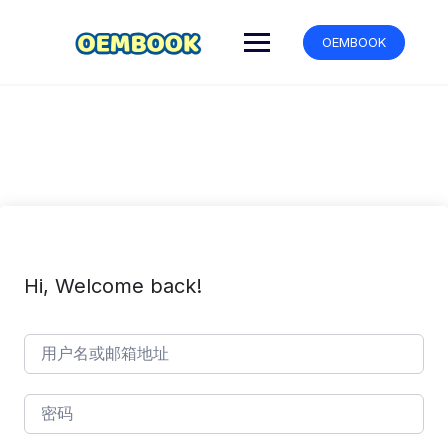
跳
转
OEMBOOK
到
内
容
Hi, Welcome back!