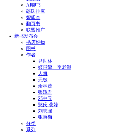
AI聊书
憨氏扑克
智阅本
翻页书
联盟推广
新书发布会
书店好物
图书
作者
尹世林
姬飛龍、季老濕
人凯
无极
余林茂
張澤君
邓中元
憨氏 龚婷
刘志强
张秉衡
分类
系列