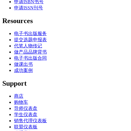
申请ISBN书号
申请ISSN刊号
Resources
电子书出版服务
提交选题申报表
代笔人物传记
做产品品牌背书
电子书出版合同
做课出书
成功案例
Support
商店
购物车
导师仪表盘
学生仪表盘
销售代理仪表板
联盟仪表板