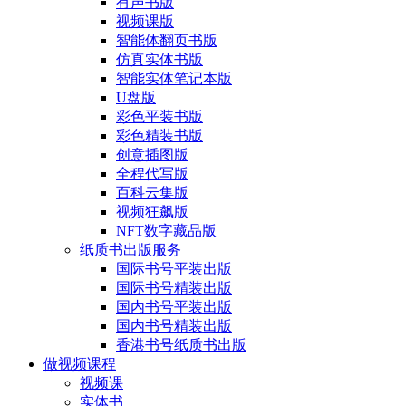
有声书版
视频课版
智能体翻页书版
仿真实体书版
智能实体笔记本版
U盘版
彩色平装书版
彩色精装书版
创意插图版
全程代写版
百科云集版
视频狂飙版
NFT数字藏品版
纸质书出版服务
国际书号平装出版
国际书号精装出版
国内书号平装出版
国内书号精装出版
香港书号纸质书出版
做视频课程
视频课
实体书