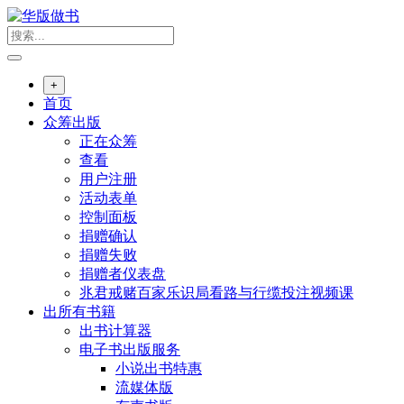
跳
转
到
内
+
容
首页
众筹出版
正在众筹
查看
用户注册
活动表单
控制面板
捐赠确认
捐赠失败
捐赠者仪表盘
兆君戒赌百家乐识局看路与行缆投注视频课
出所有书籍
出书计算器
电子书出版服务
小说出书特惠
流媒体版