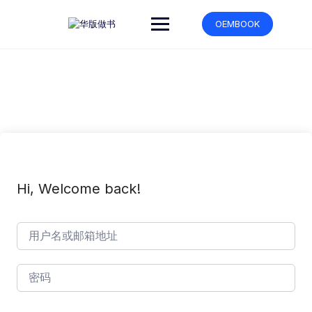
跳
转
OEMBOOK
到
内
容
Hi, Welcome back!