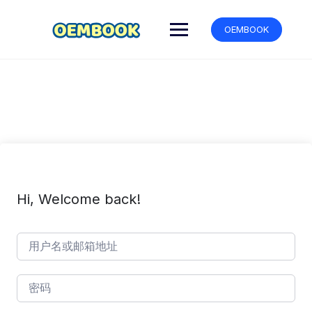
跳
转
OEMBOOK
到
内
容
Hi, Welcome back!