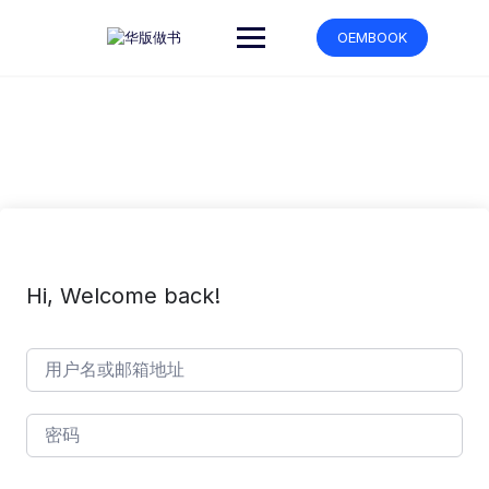
跳
转
OEMBOOK
到
内
容
Hi, Welcome back!