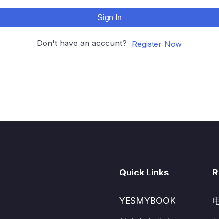
Sign In
Don't have an account?
Register Now
Quick Links
R
YESMYBOOK