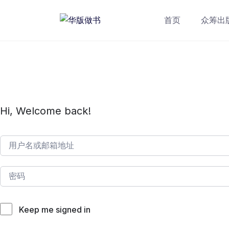
跳
转
首页
众筹出
到
内
容
Hi, Welcome back!
Keep me signed in