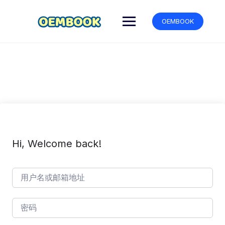
跳
转
OEMBOOK
到
内
容
Hi, Welcome back!