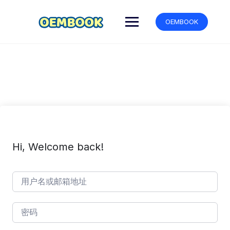
跳
转
OEMBOOK
到
内
容
Hi, Welcome back!