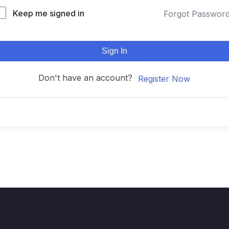
Keep me signed in
Forgot Passwor
Sign In
Don't have an account?
Register Now