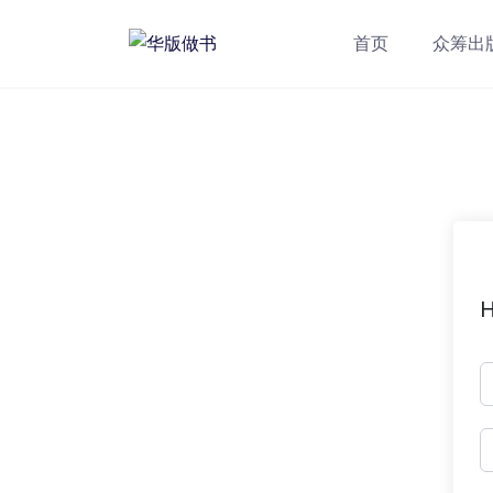
跳
转
首页
众筹出
到
内
容
H