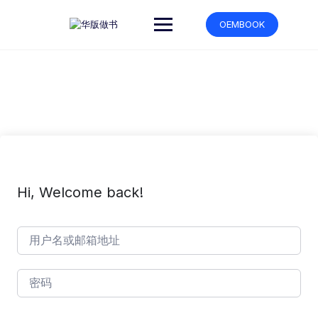
跳
转
OEMBOOK
到
内
容
Hi, Welcome back!