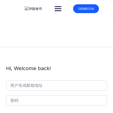
跳
转
OEMBOOK
到
内
容
Hi, Welcome back!