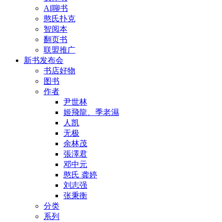
AI聊书
憨氏扑克
智阅本
翻页书
联盟推广
新书发布会
书店好物
图书
作者
尹世林
姬飛龍、季老濕
人凯
无极
余林茂
張澤君
邓中元
憨氏 龚婷
刘志强
张秉衡
分类
系列