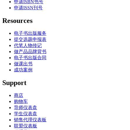
申请ISBN书号
申请ISSN刊号
Resources
电子书出版服务
提交选题申报表
代笔人物传记
做产品品牌背书
电子书出版合同
做课出书
成功案例
Support
商店
购物车
导师仪表盘
学生仪表盘
销售代理仪表板
联盟仪表板