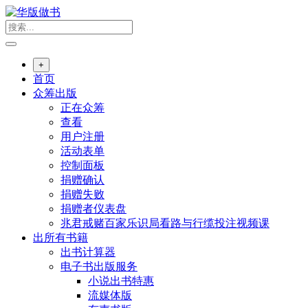
跳
转
到
内
+
容
首页
众筹出版
正在众筹
查看
用户注册
活动表单
控制面板
捐赠确认
捐赠失败
捐赠者仪表盘
兆君戒赌百家乐识局看路与行缆投注视频课
出所有书籍
出书计算器
电子书出版服务
小说出书特惠
流媒体版