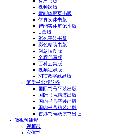
有声书版
视频课版
智能体翻页书版
仿真实体书版
智能实体笔记本版
U盘版
彩色平装书版
彩色精装书版
创意插图版
全程代写版
百科云集版
视频狂飙版
NFT数字藏品版
纸质书出版服务
国际书号平装出版
国际书号精装出版
国内书号平装出版
国内书号精装出版
香港书号纸质书出版
做视频课程
视频课
实体书