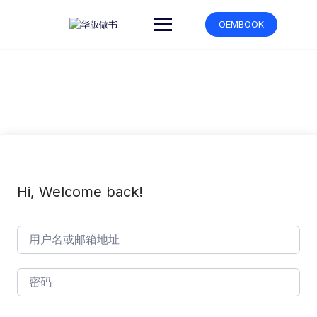
跳
转
OEMBOOK
到
内
容
Hi, Welcome back!