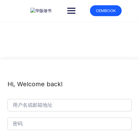
跳
转
OEMBOOK
到
内
容
Hi, Welcome back!