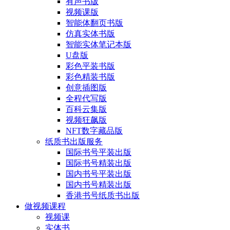
有声书版
视频课版
智能体翻页书版
仿真实体书版
智能实体笔记本版
U盘版
彩色平装书版
彩色精装书版
创意插图版
全程代写版
百科云集版
视频狂飙版
NFT数字藏品版
纸质书出版服务
国际书号平装出版
国际书号精装出版
国内书号平装出版
国内书号精装出版
香港书号纸质书出版
做视频课程
视频课
实体书