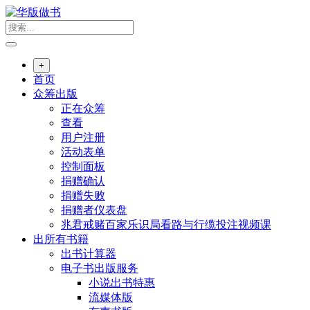
跳
转
到
内
+
容
首页
众筹出版
正在众筹
查看
用户注册
活动表单
控制面板
捐赠确认
捐赠失败
捐赠者仪表盘
兆君戒赌百家乐识局看路与行缆投注视频课
出所有书籍
出书计算器
电子书出版服务
小说出书特惠
流媒体版