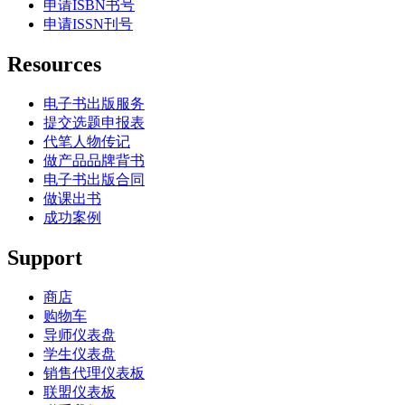
申请ISBN书号
申请ISSN刊号
Resources
电子书出版服务
提交选题申报表
代笔人物传记
做产品品牌背书
电子书出版合同
做课出书
成功案例
Support
商店
购物车
导师仪表盘
学生仪表盘
销售代理仪表板
联盟仪表板