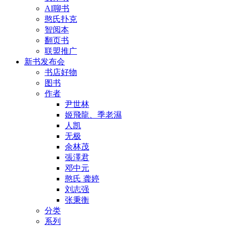
AI聊书
憨氏扑克
智阅本
翻页书
联盟推广
新书发布会
书店好物
图书
作者
尹世林
姬飛龍、季老濕
人凯
无极
余林茂
張澤君
邓中元
憨氏 龚婷
刘志强
张秉衡
分类
系列