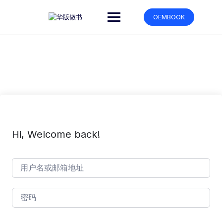
跳
转
OEMBOOK
到
内
容
Hi, Welcome back!