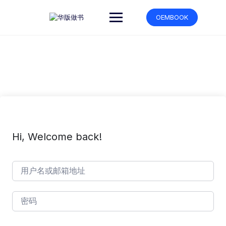
跳
转
OEMBOOK
到
内
容
Hi, Welcome back!