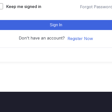
Keep me signed in
Forgot Passwor
Sign In
Don't have an account?
Register Now