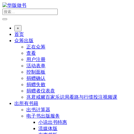
跳
转
到
内
+
容
首页
众筹出版
正在众筹
查看
用户注册
活动表单
控制面板
捐赠确认
捐赠失败
捐赠者仪表盘
兆君戒赌百家乐识局看路与行缆投注视频课
出所有书籍
出书计算器
电子书出版服务
小说出书特惠
流媒体版