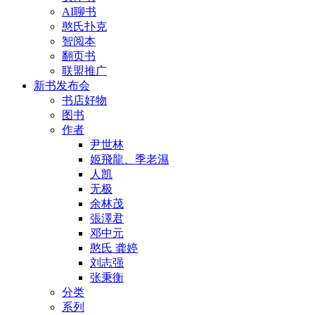
AI聊书
憨氏扑克
智阅本
翻页书
联盟推广
新书发布会
书店好物
图书
作者
尹世林
姬飛龍、季老濕
人凯
无极
余林茂
張澤君
邓中元
憨氏 龚婷
刘志强
张秉衡
分类
系列