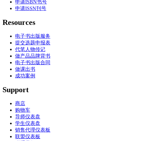
申请ISBN书号
申请ISSN刊号
Resources
电子书出版服务
提交选题申报表
代笔人物传记
做产品品牌背书
电子书出版合同
做课出书
成功案例
Support
商店
购物车
导师仪表盘
学生仪表盘
销售代理仪表板
联盟仪表板