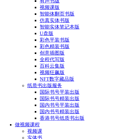
有声书版
视频课版
智能体翻页书版
仿真实体书版
智能实体笔记本版
U盘版
彩色平装书版
彩色精装书版
创意插图版
全程代写版
百科云集版
视频狂飙版
NFT数字藏品版
纸质书出版服务
国际书号平装出版
国际书号精装出版
国内书号平装出版
国内书号精装出版
香港书号纸质书出版
做视频课程
视频课
实体书