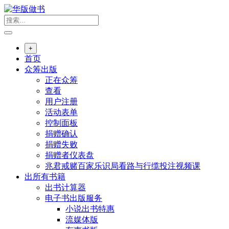
跳
转
到
内
+
容
首页
众筹出版
正在众筹
查看
用户注册
活动表单
控制面板
捐赠确认
捐赠失败
捐赠者仪表盘
兆君戒赌百家乐识局看路与行缆投注视频课
出所有书籍
出书计算器
电子书出版服务
小说出书特惠
流媒体版