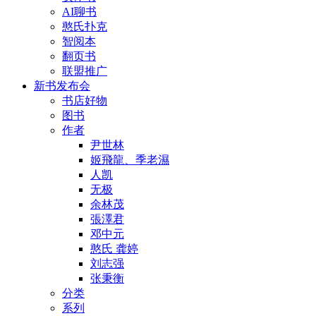
AI聊书
憨氏扑克
智阅本
翻页书
联盟推广
新书发布会
书店好物
图书
作者
尹世林
姬飛龍、季老濕
人凯
无极
余林茂
張澤君
邓中元
憨氏 龚婷
刘志强
张秉衡
分类
系列