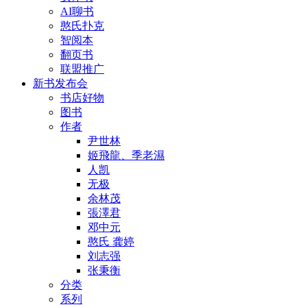
AI聊书
憨氏扑克
智阅本
翻页书
联盟推广
新书发布会
书店好物
图书
作者
尹世林
姬飛龍、季老濕
人凯
无极
余林茂
張澤君
邓中元
憨氏 龚婷
刘志强
张秉衡
分类
系列