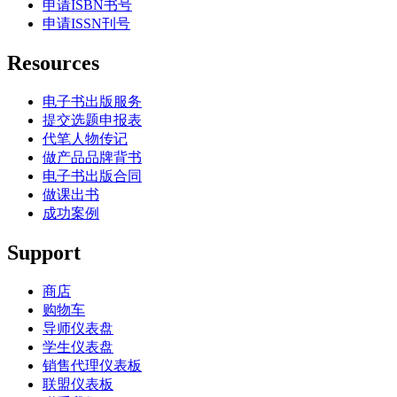
申请ISBN书号
申请ISSN刊号
Resources
电子书出版服务
提交选题申报表
代笔人物传记
做产品品牌背书
电子书出版合同
做课出书
成功案例
Support
商店
购物车
导师仪表盘
学生仪表盘
销售代理仪表板
联盟仪表板