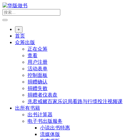
跳
转
到
内
+
容
首页
众筹出版
正在众筹
查看
用户注册
活动表单
控制面板
捐赠确认
捐赠失败
捐赠者仪表盘
兆君戒赌百家乐识局看路与行缆投注视频课
出所有书籍
出书计算器
电子书出版服务
小说出书特惠
流媒体版