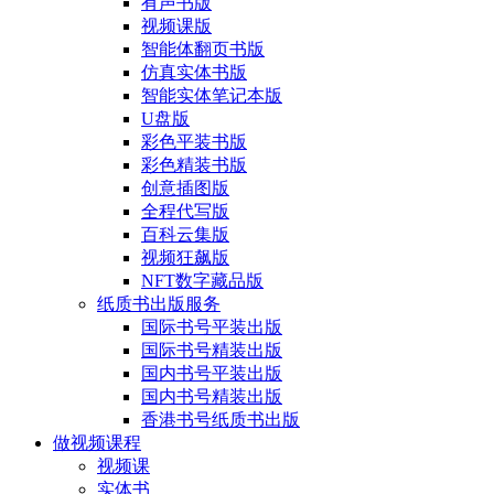
有声书版
视频课版
智能体翻页书版
仿真实体书版
智能实体笔记本版
U盘版
彩色平装书版
彩色精装书版
创意插图版
全程代写版
百科云集版
视频狂飙版
NFT数字藏品版
纸质书出版服务
国际书号平装出版
国际书号精装出版
国内书号平装出版
国内书号精装出版
香港书号纸质书出版
做视频课程
视频课
实体书