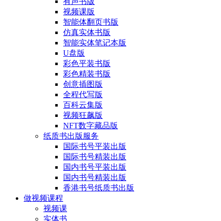
有声书版
视频课版
智能体翻页书版
仿真实体书版
智能实体笔记本版
U盘版
彩色平装书版
彩色精装书版
创意插图版
全程代写版
百科云集版
视频狂飙版
NFT数字藏品版
纸质书出版服务
国际书号平装出版
国际书号精装出版
国内书号平装出版
国内书号精装出版
香港书号纸质书出版
做视频课程
视频课
实体书