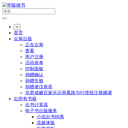
跳
转
到
内
+
容
首页
众筹出版
正在众筹
查看
用户注册
活动表单
控制面板
捐赠确认
捐赠失败
捐赠者仪表盘
兆君戒赌百家乐识局看路与行缆投注视频课
出所有书籍
出书计算器
电子书出版服务
小说出书特惠
流媒体版