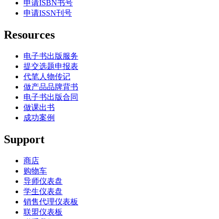
申请ISBN书号
申请ISSN刊号
Resources
电子书出版服务
提交选题申报表
代笔人物传记
做产品品牌背书
电子书出版合同
做课出书
成功案例
Support
商店
购物车
导师仪表盘
学生仪表盘
销售代理仪表板
联盟仪表板