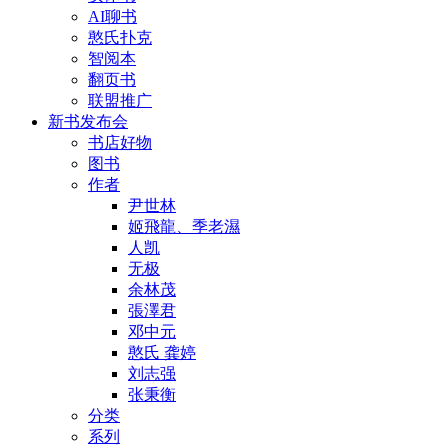
AI聊书
憨氏扑克
智阅本
翻页书
联盟推广
新书发布会
书店好物
图书
作者
尹世林
姬飛龍、季老濕
人凯
无极
余林茂
張澤君
邓中元
憨氏 龚婷
刘志强
张秉衡
分类
系列