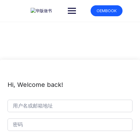
跳
转
OEMBOOK
到
内
容
Hi, Welcome back!