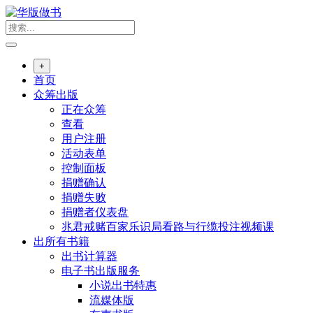
跳
转
到
内
+
容
首页
众筹出版
正在众筹
查看
用户注册
活动表单
控制面板
捐赠确认
捐赠失败
捐赠者仪表盘
兆君戒赌百家乐识局看路与行缆投注视频课
出所有书籍
出书计算器
电子书出版服务
小说出书特惠
流媒体版