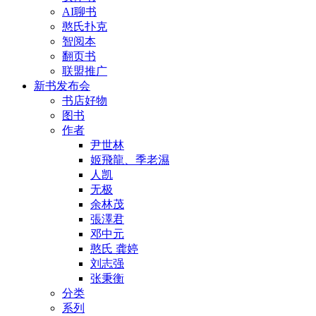
AI聊书
憨氏扑克
智阅本
翻页书
联盟推广
新书发布会
书店好物
图书
作者
尹世林
姬飛龍、季老濕
人凯
无极
余林茂
張澤君
邓中元
憨氏 龚婷
刘志强
张秉衡
分类
系列