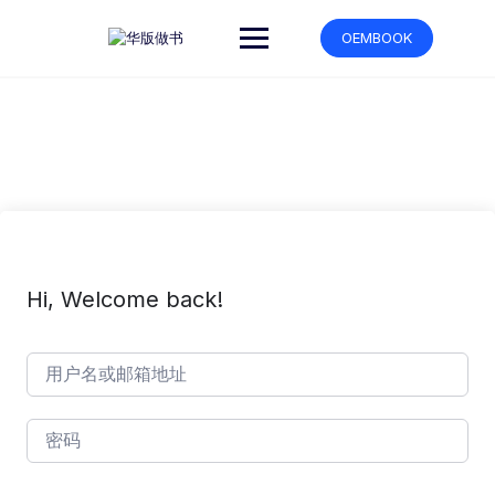
跳
转
OEMBOOK
到
内
容
Hi, Welcome back!