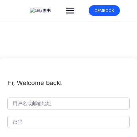
跳
转
OEMBOOK
到
内
容
Hi, Welcome back!