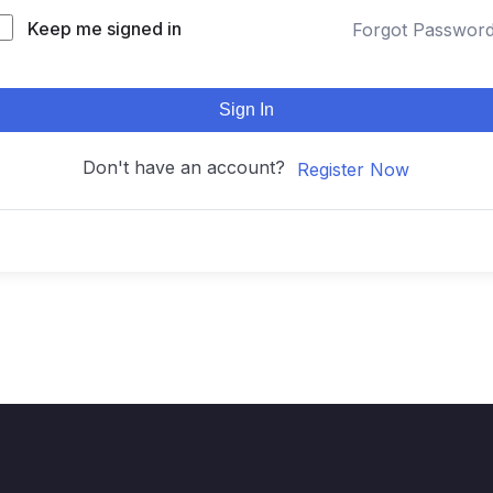
Keep me signed in
Forgot Passwor
Sign In
Don't have an account?
Register Now