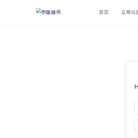
跳
转
首页
众筹出
到
内
容
H