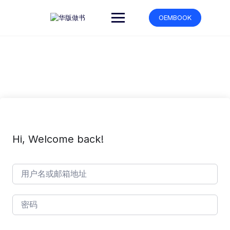
跳
转
OEMBOOK
到
内
容
Hi, Welcome back!