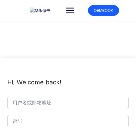
跳
转
OEMBOOK
到
内
容
Hi, Welcome back!