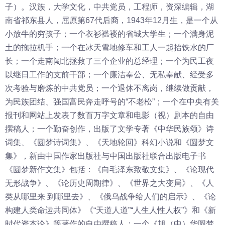
子）。汉族，大学文化，中共党员，工程师，资深编辑，湖
南省祁东县人，屈原第67代后裔，1943年12月生，是一个从
小放牛的穷孩子；一个衣衫褴褛的省城大学生；一个满身泥
土的拖拉机手；一个在冰天雪地修车和工人一起抬铁水的厂
长；一个走南闯北拯救了三个企业的总经理；一个为民工夜
以继日工作的支前干部；一个廉洁奉公、无私奉献、经受多
次考验与磨炼的中共党员；一个退休不离岗，继续做贡献，
为民族团结、强国富民奔走呼号的“不老松”；一个在中央有关
报刊和网站上发表了数百万字文章和电影（视）剧本的自由
撰稿人；一个勤奋创作，出版了文学专著《中华民族颂》诗
词集、《圆梦诗词集》、《天地轮回》科幻小说和《圆梦文
集》，新由中国作家出版社与中国出版社联合出版电子书
《圆梦新作文集》包括：《向毛泽东致敬文集》、《论现代
无形战争》、《论历史周期律》、《世界之大变局》、《人
类从哪里来 到哪里去》、《俄乌战争给人们的启示》、《论
构建人类命运共同体》《“天道人道”“人生人性人权”》和《新
时代资本论》等著作的自由撰稿人；一个《旭（中）华圆梦