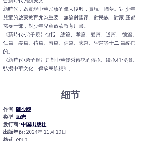
合新時代的訓蒙文。
新時代，為實現中華民族的偉大復興，實現中國夢。對 少年
兒童的啟蒙教育尤為重要。無論對國家、對民族、對家 庭都
需要一部，對少年兒童啟蒙教育用書。
《新時代•弟子規》包括：總篇、孝篇、愛篇、道篇、 德篇、
仁篇、義篇、禮篇、智篇、信篇、志篇、習篇等十二 篇編撰
的。
《新時代•弟子規》是對中華優秀傳統的傳承、繼承和 發揚。
弘揚中華文化，傳承民族精神。
细节
作者:
陳少毅
类型:
励志
发行商:
中国出版社
出版年份:
2024年 11月 10日
格式:
epub