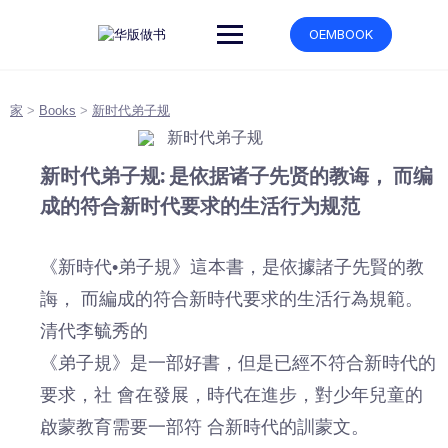
跳
转
OEMBOOK
到
内
容
家
>
Books
>
新时代弟子规
新时代弟子规: 是依据诸子先贤的教诲， 而编
成的符合新时代要求的生活行为规范
《新時代•弟子規》這本書，是依據諸子先賢的教
誨， 而編成的符合新時代要求的生活行為規範。
清代李毓秀的
《弟子規》是一部好書，但是已經不符合新時代的
要求，社 會在發展，時代在進步，對少年兒童的
啟蒙教育需要一部符 合新時代的訓蒙文。