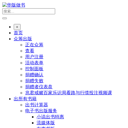
跳
转
到
内
+
容
首页
众筹出版
正在众筹
查看
用户注册
活动表单
控制面板
捐赠确认
捐赠失败
捐赠者仪表盘
兆君戒赌百家乐识局看路与行缆投注视频课
出所有书籍
出书计算器
电子书出版服务
小说出书特惠
流媒体版