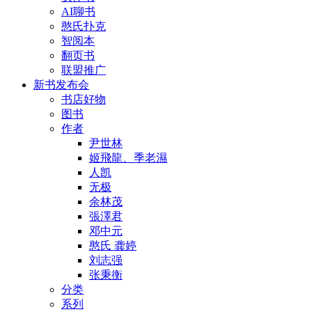
AI聊书
憨氏扑克
智阅本
翻页书
联盟推广
新书发布会
书店好物
图书
作者
尹世林
姬飛龍、季老濕
人凯
无极
余林茂
張澤君
邓中元
憨氏 龚婷
刘志强
张秉衡
分类
系列