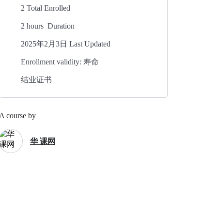
2 Total Enrolled
2
hours
Duration
2025年2月3日 Last Updated
Enrollment validity: 寿命
结业证书
A course by
华 课网