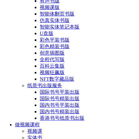
有声书版
视频课版
智能体翻页书版
仿真实体书版
智能实体笔记本版
U盘版
彩色平装书版
彩色精装书版
创意插图版
全程代写版
百科云集版
视频狂飙版
NFT数字藏品版
纸质书出版服务
国际书号平装出版
国际书号精装出版
国内书号平装出版
国内书号精装出版
香港书号纸质书出版
做视频课程
视频课
实体书