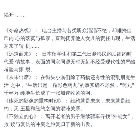
揭开 … …
《夺命热线》： 电台主播与各类听众滔滔不绝，却难掩自
己内 心的落寞与孤寂，直到抚养他人女儿的责任出现，生活
迎来了转 机……
《远道而来》： 日本留学生和第二代日裔移民的后纽约时
代爱 情故事，表面的同宗同源无时无刻不经受现代性的严酷
考验与撕 裂。
《从未出席》： 在街头小厮们除了药物还有性的混乱朋克生
活 之中，“生活只是一粒彩色药丸”的事实确不尽然，“药丸”
千丝万 缕地生长成了一张加速收紧的网。
《该死的影像的重构时刻》： 纽约就是未来，未来就是纽
约；天 王星和纽约之间的混沌关系。
《不独立的心》： 离开老者的男子继续驱车寻找“外甥女”，
救 赎与复仇的冲突之旅复归了新的出发。