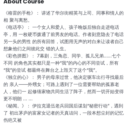
About Course
《格雷的手枪》： 讲述了华尔街精英与上司、同事和情人的
相 聚与离愁。
《电话亭》： 一个女人和爱人、孩子晚饭后独自走进电话
亭，用 一枚硬币拨通了前男友的电话。作者刻意隐去了电话
另一头的男性 的所有回答，试图用无声的对白来让读者自己
想象他们之间彼此交 错的人生。
《彩色拼图》： 7幕剧，三角恋、同学、孤儿兄弟……七个
不同 的角色其实都只是一种“我”的内心的不同尝试，所有
“我”的尝试 都最终在舞台之上毁灭了这个“我”。
《独立的心》： 男子的母亲过世，他决定驱车出行寻找最后
的 亲人——外甥女；可路上遇到了一位需要帮助的孤寡老
人，他们一 起修缮家物共同生活了阵子，然而一切开始变得
更不明朗 … …
《秘闻。》： 伊拉克退伍老兵回国后谋划“秘密行动”，遇到
了 初出茅庐的富家女记者的天真诘问，一段本想尘封的记忆
伤疤又被