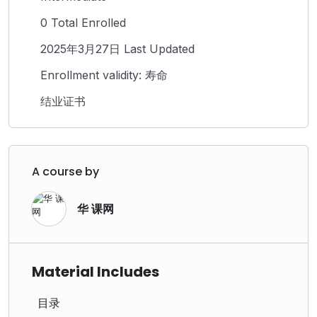
0 Total Enrolled
2025年3月27日 Last Updated
Enrollment validity: 寿命
结业证书
A course by
华 课网
Material Includes
目录