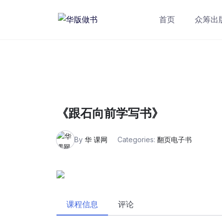
跳
转
首页
众筹出
到
内
容
《跟石向前学写书》
By
华 课网
Categories:
翻页电子书
课程信息
评论