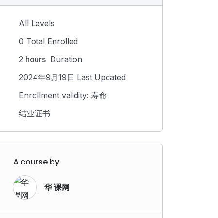
All Levels
0 Total Enrolled
2
hours
Duration
2024年9月19日 Last Updated
Enrollment validity: 寿命
结业证书
A course by
华 课网