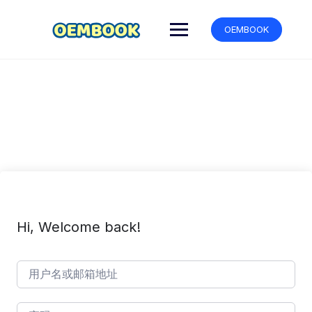
跳
转
OEMBOOK
到
内
容
Hi, Welcome back!