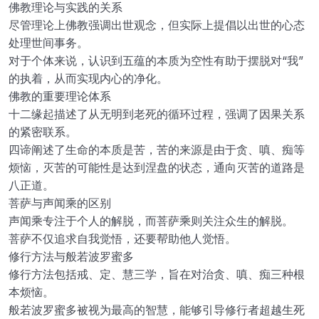
佛教理论与实践的关系
尽管理论上佛教强调出世观念，但实际上提倡以出世的心态
处理世间事务。
对于个体来说，认识到五蕴的本质为空性有助于摆脱对“我”
的执着，从而实现内心的净化。
佛教的重要理论体系
十二缘起描述了从无明到老死的循环过程，强调了因果关系
的紧密联系。
四谛阐述了生命的本质是苦，苦的来源是由于贪、嗔、痴等
烦恼，灭苦的可能性是达到涅盘的状态，通向灭苦的道路是
八正道。
菩萨与声闻乘的区别
声闻乘专注于个人的解脱，而菩萨乘则关注众生的解脱。
菩萨不仅追求自我觉悟，还要帮助他人觉悟。
修行方法与般若波罗蜜多
修行方法包括戒、定、慧三学，旨在对治贪、嗔、痴三种根
本烦恼。
般若波罗蜜多被视为最高的智慧，能够引导修行者超越生死