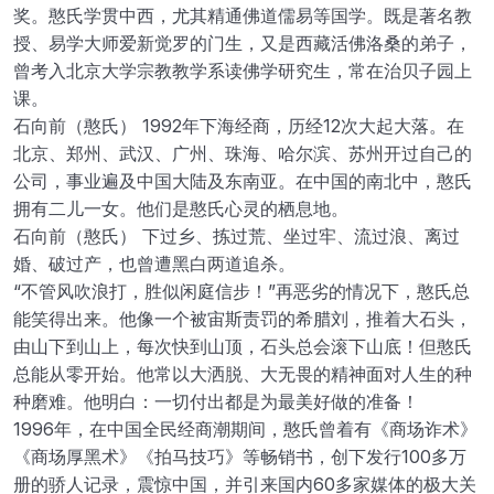
奖。憨氏学贯中西，尤其精通佛道儒易等国学。既是著名教
授、易学大师爱新觉罗的门生，又是西藏活佛洛桑的弟子，
曾考入北京大学宗教教学系读佛学研究生，常在治贝子园上
课。
石向前（憨氏） 1992年下海经商，历经12次大起大落。在
北京、郑州、武汉、广州、珠海、哈尔滨、苏州开过自己的
公司，事业遍及中国大陆及东南亚。在中国的南北中，憨氏
拥有二儿一女。他们是憨氏心灵的栖息地。
石向前（憨氏） 下过乡、拣过荒、坐过牢、流过浪、离过
婚、破过产，也曾遭黑白两道追杀。
“不管风吹浪打，胜似闲庭信步！”再恶劣的情况下，憨氏总
能笑得出来。他像一个被宙斯责罚的希腊刘，推着大石头，
由山下到山上，每次快到山顶，石头总会滚下山底！但憨氏
总能从零开始。他常以大洒脱、大无畏的精神面对人生的种
种磨难。他明白：一切付出都是为最美好做的准备！
1996年，在中国全民经商潮期间，憨氏曾着有《商场诈术》
《商场厚黑术》《拍马技巧》等畅销书，创下发行100多万
册的骄人记录，震惊中国，并引来国内60多家媒体的极大关