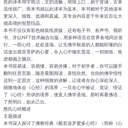
奘的译本用字简洁，文韵流畅，琅琅上口，易于背诵，古来
流传很广。而本书就以此译本为蓝本。本书相对于其他读本
更深入、细致、低调和真诚。其专业内容是千年来近百位大
德高僧的智慧结晶。
本书不仅仅有彩色精装纸质版，还有电子书、有声书、视听
书、并以NFT技术融合出版，用多种语言在世界各地同步发
行。一部心经，处处道场。让无佛学根基的人都能听懂的白
话道出观音菩萨的心要，令人心中顿生莲花，一切烦恼、焦
虑都抛之脑后。
本书容易读、容易懂、容易传播，对于初学者，你可以随手
翻到任意页面，随意看图阅读，喜悦欣然。当你的佛学悟性
达到一定层次，这种细致的讲解，让读者在自心深处深入、
细微地体会《心经》的境界，一旦在心中验证、觉证、悟证
了《心经》所讲的境界，便直入佛学圣地。那时再看佛语，
了然明白，如从己出。
憨氏心经概述
主题描述
本书深入探讨了佛教经典《般若波罗蜜多心经》（简称《心