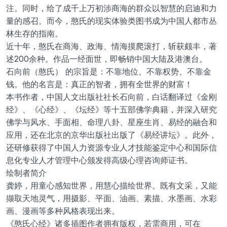
注。同时，给了成千上万初涉商海的群众以智慧的启迪和力
量的感召。而今，憨氏的现实体验类图书成为中国人都市丛
林生存的指南。
近十年，憨氏在商海、政海、情海摸爬滚打，斩获颇丰，著
述200余种。作品一经面世，即畅销中国大陆及港澳台。
石向前（憨氏） 的宗旨是：不靠地位、不靠权势、不靠金
钱。他的名言是：真正的智者，拥有全世界的财富！
本书作者，中国人文出版社社长石向前，白话翻译过《金刚
经》、《心经》、《坛经》等十五部佛学典籍，并深入研究
佛学与风水、手面相、命理八卦、星座生肖、易经的融合和
应用，还在北京的京华出版社出版了《易经讲坛》。此外，
还研修获得了中国人力资源专业人才技能鉴定中心和国际信
息化专业人才管理中心颁发得高级心理咨询师证书。
绘制者简介
龚婷，用童心感知世界，用慧心描绘世界。既有文采，又能
撷取天地灵气，用摄影、平面、油画、素描、水墨画、水彩
画、漫画等多种风格表现出来。
《憨氏心经》诸多插图作者拥有版权，若需商用，可在