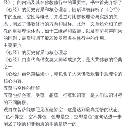
经》）的内涵及其在佛教修行中的重要性。书中首先介绍了
《心经》的历史背景和核心理念，随后详细解析了《心经》
中的五蕴、空性等概念，并通过对比佛教理论与实践的关
系，阐述了佛教修行的方向和目标。此外，文章还介绍了佛
教的重要理论体系，如十二缘起和四谛，以及菩萨与声闻乘
的区别，最后强调了般若波罗蜜多在修行中的作用。
主要要点
《心经》的历史背景与核心理念
《心经》由唐代高僧玄奘大师译成汉文，是大乘佛教的经典
之一。
《心经》虽然篇幅短小，却包含了大乘佛教般若中观理论的
核心内容。
五蕴与空性的理解
五蕴包括色蕴、受蕴、想蕴、行蕴和识蕴，是人们认识过程
的不同阶段。
观自在菩萨能够照见五蕴皆空，这是达到最高觉悟的状态。
“色不异空，空不异色，色即是空，空即是色”这句话进一步
阐述了物质和非物质的本质是统一的。