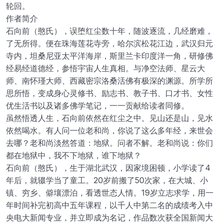
轮回。
作者简介
石向前（憨氏），误堕红尘数十年，随波逐流，几经磨难，
了无所得。便在珠海莲花寺旁，哈尔滨松花江边，武汉归元
寺内，坦桑尼亚太平洋海岸，斯里兰卡印度洋一角，研修佛
经易经道德经，参悟宇宙人生真相。与净空法师、星云大
师、南怀瑾大师、西藏密宗洛桑活佛有极深的渊源。所学所
思所悟，变成身心灵修书、励志书、教子书、口才书、女性
优生活书以及诸多佛学笔记，一一贡献给读者同修。
虽然悟透人生，石向前依然在红尘之中。见山还是山，见水
依然喝水。有人问一位老和尚，你说了这么多年经，来世会
去哪？老和尚淡然答道：地狱。问者不解。老和尚说：你们
都在地狱中，我不下地狱，谁下地狱？
石向前（憨氏），生于湖北武汉，因家境困顿，小学读了4
年后，就辍学当了童工。20岁前搬了50次家，在大城、小
镇、穷乡、僻壤漂泊，看透世态人情。19岁立志求学，用一
年时间补完初高中五年课程，以千人中第二名的成绩考入中
央电大新闻专业，并立即成为名记，作品数次获全国新闻大