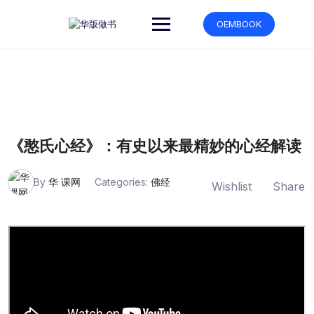
跳
转
OEMBOOK
到
内
容
《憨氏心经》：有史以来最精妙的心经解读
By
华 课网
Categories:
佛经
Wishlist
Share