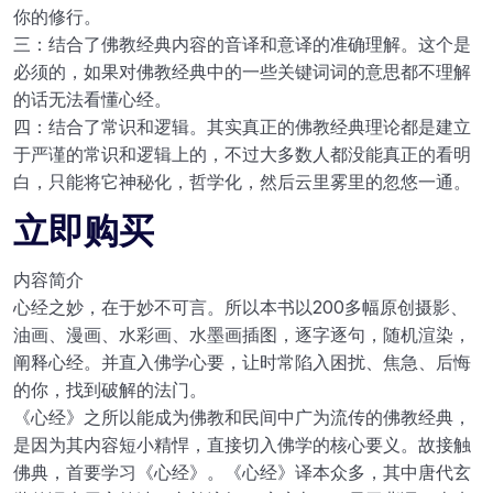
你的修行。
三：结合了佛教经典内容的音译和意译的准确理解。这个是
必须的，如果对佛教经典中的一些关键词词的意思都不理解
的话无法看懂心经。
四：结合了常识和逻辑。其实真正的佛教经典理论都是建立
于严谨的常识和逻辑上的，不过大多数人都没能真正的看明
白，只能将它神秘化，哲学化，然后云里雾里的忽悠一通。
立即购买
内容简介
心经之妙，在于妙不可言。所以本书以200多幅原创摄影、
油画、漫画、水彩画、水墨画插图，逐字逐句，随机渲染，
阐释心经。并直入佛学心要，让时常陷入困扰、焦急、后悔
的你，找到破解的法门。
《心经》之所以能成为佛教和民间中广为流传的佛教经典，
是因为其内容短小精悍，直接切入佛学的核心要义。故接触
佛典，首要学习《心经》。《心经》译本众多，其中唐代玄