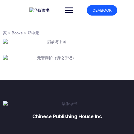
跳
转
OEMBOOK
到
内
容
家
>
Books
>
邓中元
Chinese Publishing House Inc