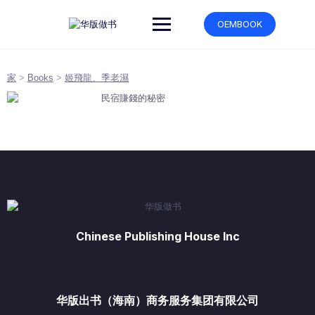
跳
转
OEMBOOK
到
内
容
家
>
Books
>
姬飛龍、季老濕
Chinese Publishing House Inc
华版出书（海南）商务服务集团有限公司