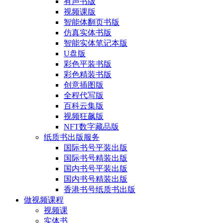
有声书版
视频课版
智能体翻页书版
仿真实体书版
智能实体笔记本版
U盘版
彩色平装书版
彩色精装书版
创意插图版
全程代写版
百科云集版
视频狂飙版
NFT数字藏品版
纸质书出版服务
国际书号平装出版
国际书号精装出版
国内书号平装出版
国内书号精装出版
香港书号纸质书出版
做视频课程
视频课
实体书