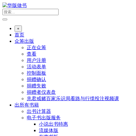
跳
转
到
内
+
容
首页
众筹出版
正在众筹
查看
用户注册
活动表单
控制面板
捐赠确认
捐赠失败
捐赠者仪表盘
兆君戒赌百家乐识局看路与行缆投注视频课
出所有书籍
出书计算器
电子书出版服务
小说出书特惠
流媒体版