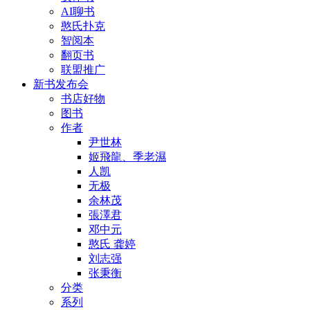
AI聊书
憨氏扑克
智阅本
翻页书
联盟推广
新书发布会
书店好物
图书
作者
尹世林
姬飛龍、季老濕
人凯
无极
余林茂
張澤君
邓中元
憨氏 龚婷
刘志强
张秉衡
分类
系列