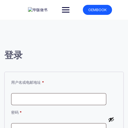
跳
转
OEMBOOK
到
内
容
登录
必
用户名或电邮地址
*
填
必
密码
*
填